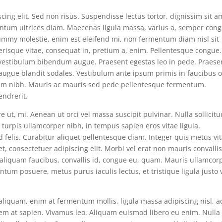
ing elit. Sed non risus. Suspendisse lectus tortor, dignissim sit a
mentum ultrices diam. Maecenas ligula massa, varius a, semper con
nummy molestie, enim est eleifend mi, non fermentum diam nisl sit
erisque vitae, consequat in, pretium a, enim. Pellentesque congue.
s vestibulum bibendum augue. Praesent egestas leo in pede. Praese
 augue blandit sodales. Vestibulum ante ipsum primis in faucibus o
quam nibh. Mauris ac mauris sed pede pellentesque fermentum.
ndrerit.
e ut, mi. Aenean ut orci vel massa suscipit pulvinar. Nulla sollicitu
turpis ullamcorper nibh, in tempus sapien eros vitae ligula.
 felis. Curabitur aliquet pellentesque diam. Integer quis metus vi
et, consectetuer adipiscing elit. Morbi vel erat non mauris convalli
s, aliquam faucibus, convallis id, congue eu, quam. Mauris ullamcor
ntum posuere, metus purus iaculis lectus, et tristique ligula justo 
 aliquam, enim at fermentum mollis, ligula massa adipiscing nisl, a
sem at sapien. Vivamus leo. Aliquam euismod libero eu enim. Nulla