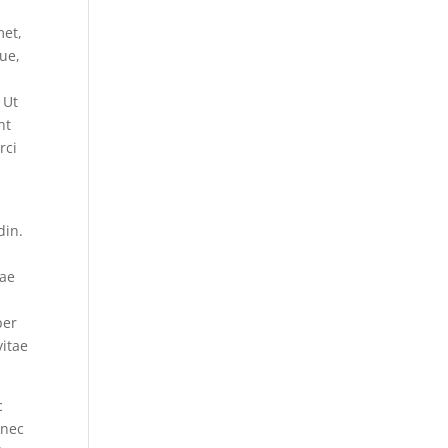
met,
gue,
 Ut
nt
rci
din.
tae
s
per
vitae
c
 nec