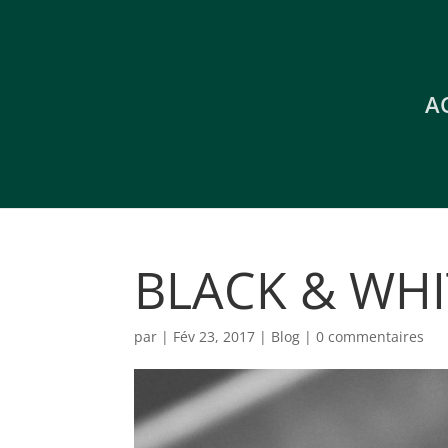
A
BLACK & WHI
par
|
Fév 23, 2017
|
Blog
|
0 commentaires