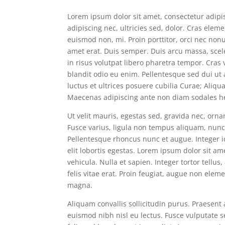
Lorem ipsum dolor sit amet, consectetur adipisc
adipiscing nec, ultricies sed, dolor. Cras ele
euismod non, mi. Proin porttitor, orci nec no
amet erat. Duis semper. Duis arcu massa, scel
in risus volutpat libero pharetra tempor. Cra
blandit odio eu enim. Pellentesque sed dui ut
luctus et ultrices posuere cubilia Curae; Ali
Maecenas adipiscing ante non diam sodales he
Ut velit mauris, egestas sed, gravida nec, ornar
Fusce varius, ligula non tempus aliquam, nunc 
Pellentesque rhoncus nunc et augue. Integer id
elit lobortis egestas. Lorem ipsum dolor sit am
vehicula. Nulla et sapien. Integer tortor tellu
felis vitae erat. Proin feugiat, augue non eleme
magna.
Aliquam convallis sollicitudin purus. Praesent
euismod nibh nisl eu lectus. Fusce vulputate 